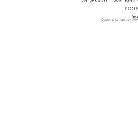
Over de kiwibes
Botanische inf
© 2008 K
Design & concept by