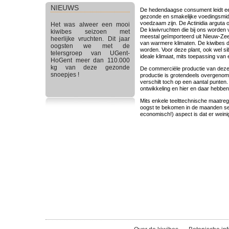
NIEUWS
De hedendaagse consument leidt ee
gezonde en smakelijke voedingsmidd
voedzaam zijn. De Actinidia arguta 
Het was alweer een mooi
De kiwivruchten die bij ons worden ve
kiwibes seizoen met
meestal geïmporteerd uit Nieuw-Zeela
heerlijke vruchten. Dit jaar
van warmere klimaten. De kiwibes d
oogsten we met de
worden. Voor deze plant, ook wel si
telersgroep van UGent-
ideale klimaat, mits toepassing van
HoGent meer dan 110.000
kg van deze gezonde
De commerciële productie van deze k
snoepjes !
productie is grotendeels overgenom
verschilt toch op een aantal punten. 
ontwikkeling en hier en daar hebben 
Mits enkele teelttechnische maatrege
oogst te bekomen in de maanden sep
economisch!) aspect is dat er weinig